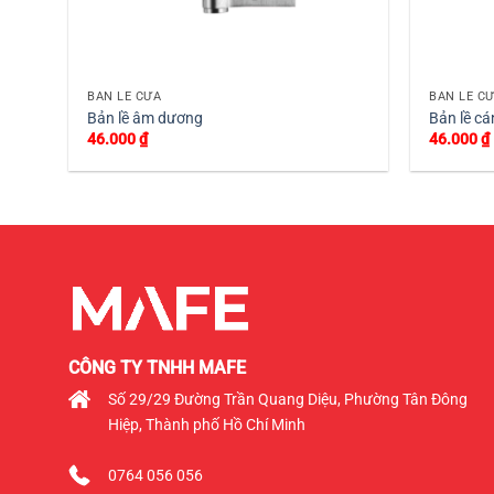
+
+
BẢN LỀ CỬA
BẢN LỀ C
Bản lề âm dương
Bản lề c
46.000
₫
46.000
₫
CÔNG TY TNHH MAFE
Số 29/29 Đường Trần Quang Diệu, Phường Tân Đông
Hiệp, Thành phố Hồ Chí Minh
0764 056 056