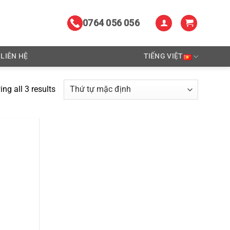
0764 056 056
LIÊN HỆ
TIẾNG VIỆT
ng all 3 results