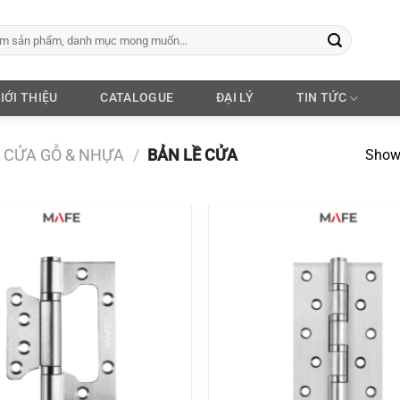
IỚI THIỆU
CATALOGUE
ĐẠI LÝ
TIN TỨC
CỬA GỖ & NHỰA
/
BẢN LỀ CỬA
Showi