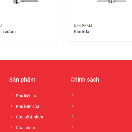
+
ỬA
SẢN PHẨM
ánh bướm
Bản lề lá
Sản phẩm
Chính sách
Phụ kiện tủ
Phụ kiện cửa
Cửa gỗ & nhựa
Cửa nhôm