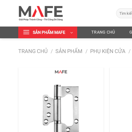
Chuyển
đến
Tìm
kiếm:
nội
dung
TRANG CHỦ
G
SẢN PHẨM MAFE
TRANG CHỦ
/
SẢN PHẨM
/
PHỤ KIỆN CỬA
/