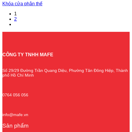
Khóa cửa phân thể
1
2
CÔNG TY TNHH MAFE
Số 29/29 Đường Trần Quang Diệu, Phường Tân Đông Hiệp, Thành
phố Hồ Chí Minh
0764 056 056
info@mafe.vn
Sản phẩm