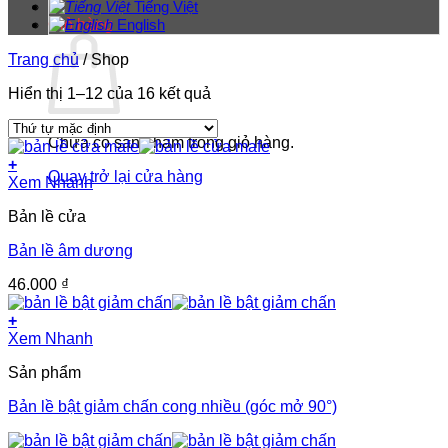
Tiếng Việt
Giỏ hàng
English
Trang chủ
/
Shop
Hiển thị 1–12 của 16 kết quả
Chưa có sản phẩm trong giỏ hàng.
+
Quay trở lại cửa hàng
Xem Nhanh
Bản lề cửa
Bản lề âm dương
46.000
₫
+
Xem Nhanh
Sản phẩm
Bản lề bật giảm chấn cong nhiều (góc mở 90°)