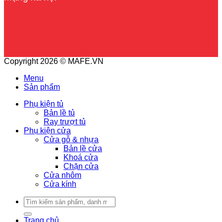
Copyright 2026 © MAFE.VN
Menu
Sản phẩm
Phụ kiện tủ
Bản lề tủ
Ray trượt tủ
Phụ kiện cửa
Cửa gỗ & nhựa
Bản lề cửa
Khoá cửa
Chặn cửa
Cửa nhôm
Cửa kính
Tìm
kiếm:
Trang chủ