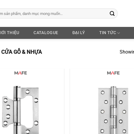
IỚI THIỆU
CATALOGUE
ĐẠI LÝ
TIN TỨC
CỬA GỖ & NHỰA
Showin