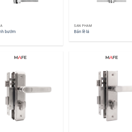
+
ỬA
SẢN PHẨM
ánh bướm
Bản lề lá
+