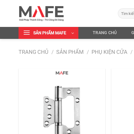
Chuyển
đến
Tìm
kiếm:
nội
dung
TRANG CHỦ
G
SẢN PHẨM MAFE
TRANG CHỦ
/
SẢN PHẨM
/
PHỤ KIỆN CỬA
/