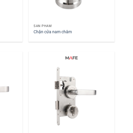
+
SẢN PHẨM
Chặn cửa nam châm
+