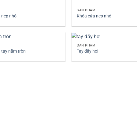
M
SẢN PHẨM
 nẹp nhỏ
Khóa cửa nẹp nhỏ
+
M
SẢN PHẨM
 tay nắm tròn
Tay đẩy hơi