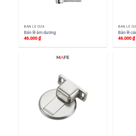
+
+
BẢN LỀ CỬA
BẢN LỀ C
Bản lề âm dương
Bản lề c
46.000
₫
46.000
₫
+
+