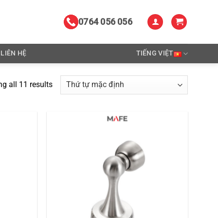
0764 056 056
LIÊN HỆ
TIẾNG VIỆT
g all 11 results