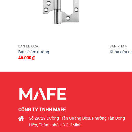
+
+
BẢN LỀ CỬA
SẢN PHẨM
Bản lề âm dương
Khóa cửa n
46.000
₫
CÔNG TY TNHH MAFE
Số 29/29 Đường Trần Quang Diệu, Phường Tân Đông
Hiệp, Thành phố Hồ Chí Minh