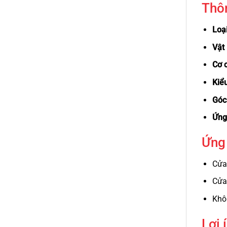
Thôn
Loạ
Vật 
Cơ 
Kiểu
Góc
Ứng
Ứng 
Cửa
Cửa
Khô
Lợi 