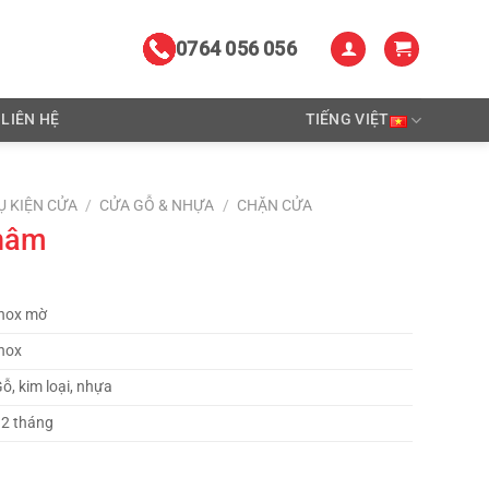
0764 056 056
LIÊN HỆ
TIẾNG VIỆT
Ụ KIỆN CỬA
/
CỬA GỖ & NHỰA
/
CHẶN CỬA
hâm
Inox mờ
nox
ỗ, kim loại, nhựa
12 tháng