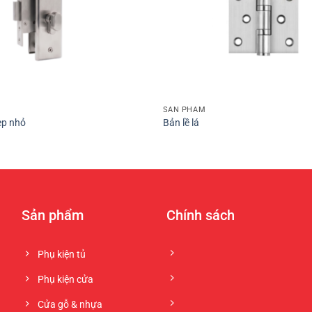
+
SẢN PHẨM
ẹp nhỏ
Bản lề lá
Sản phẩm
Chính sách
Phụ kiện tủ
Phụ kiện cửa
Cửa gỗ & nhựa