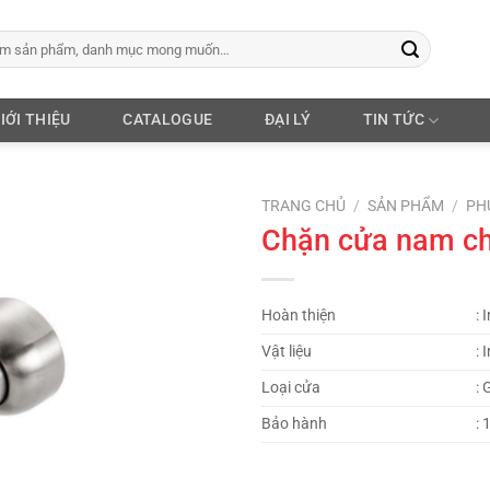
IỚI THIỆU
CATALOGUE
ĐẠI LÝ
TIN TỨC
TRANG CHỦ
/
SẢN PHẨM
/
PH
Chặn cửa nam c
Hoàn thiện
: 
Vật liệu
:
I
Loại cửa
:
G
Bảo hành
: 