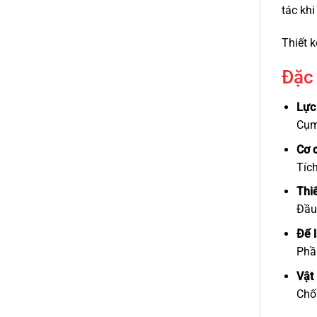
tác kh
Thiết k
Đặc 
Lực
Cụm 
Cơ 
Tích
Thiế
Đầu 
Đế l
Phầ
Vật 
Chốn