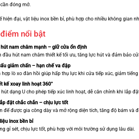
i cần đóng mở.
ế hiện đại, vật liệu inox bền bỉ, phù hợp cho nhiều không gian n
điểm nổi bật
 hút nam châm mạnh – giữ cửa ổn định
đầu hút nam châm thiết kế tối ưu, tăng lực hút và đảm bảo cửa
cấu giảm chấn – hạn chế va đập
 hợp lò xo đàn hồi giúp hấp thụ lực khi cửa tiếp xúc, giảm tiến
t kế xoay linh hoạt 360°
hút dạng U cho phép tiếp xúc linh hoạt, dễ căn chỉnh khi lắp đ
ắp đặt chắc chắn – chịu lực tốt
n đế được gia công dày và mở rộng diện tích, tăng độ bám và đ
liệu inox bền bỉ
g gỉ sét, chịu lực tốt, phù hợp với môi trường sử dụng lâu dài.