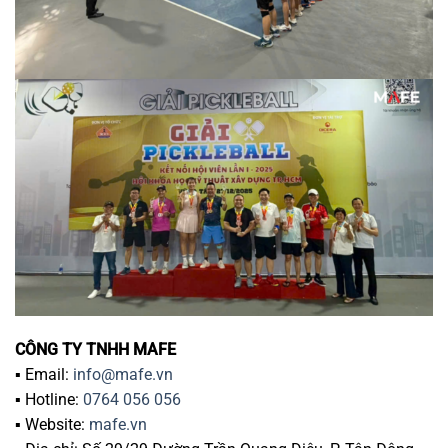
CÔNG TY TNHH MAFE
▪️ Email:
info@mafe.vn
▪️ Hotline:
0764 056 056
▪️ Website:
mafe.vn