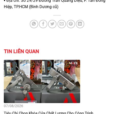
▪️ Địa chỉ: Số 29/29 Đường Trần Quang Diệu, P. Tân Đông
Hiệp, TP.HCM (Bình Dương cũ)
TIN LIÊN QUAN
07/08/2026
Tiêu Chí Chọn Khóa Cửa Chất Lượng Cho Công Trình